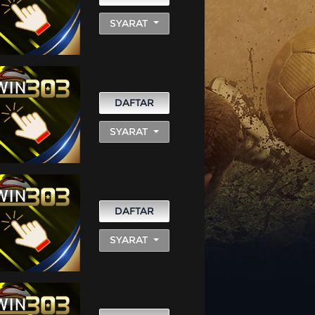
SYARAT
DAFTAR
SYARAT
DAFTAR
SYARAT