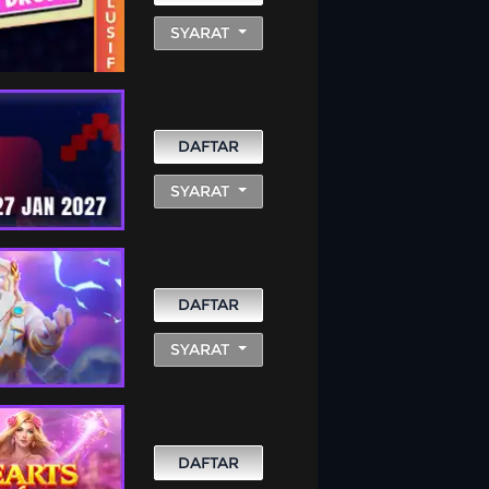
SYARAT
DAFTAR
SYARAT
DAFTAR
SYARAT
DAFTAR