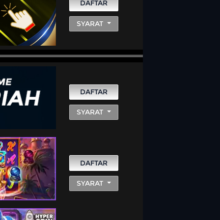
DAFTAR
SYARAT
DAFTAR
SYARAT
DAFTAR
SYARAT