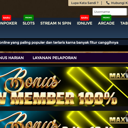
Lupa Kata Sandi ?
Hubungi K
BARU
BARU
PROMO
PROMO
DNPOKER
SLOTS
STREAM N SPIN
IDNLIVE
ARCADE
TAB
ing populer dan terlaris karna banyak fitur canggihnya
Maxwin303 a
NUS HARIAN
LAYANAN PELAPORAN